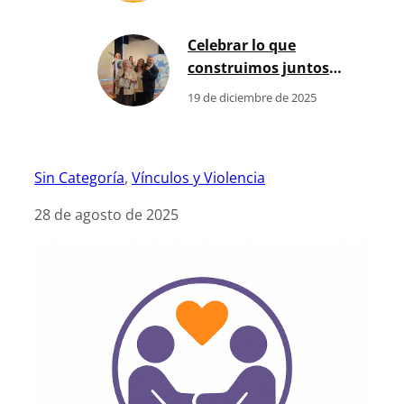
fortalece el
Desarrollo Humano
Celebrar lo que
en nuestra región
construimos juntos:
Premios Carl Rogers
19 de diciembre de 2025
2025
Sin Categoría
, 
Vínculos y Violencia
|
28 de agosto de 2025