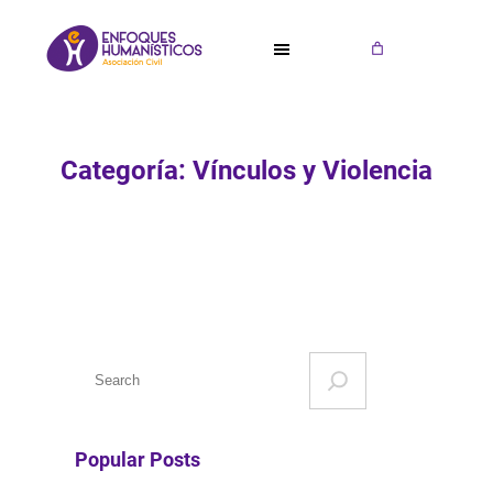
Saltar
al
contenido
Categoría:
Vínculos y Violencia
S
e
a
r
Popular Posts
c