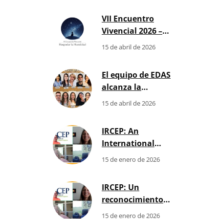
h
VII Encuentro
Vivencial 2026 –
Comunidad de
15 de abril de 2026
Enfoques
Humanísticos
El equipo de EDAS
alcanza la
Certificación
15 de abril de 2026
Internacional NBCC:
qué significa para tu
IRCEP: An
formación y tu
International
futuro profesional
Recognition
15 de enero de 2026
Strengthening
Human Development
IRCEP: Un
in Our Region
reconocimiento
internacional que
15 de enero de 2026