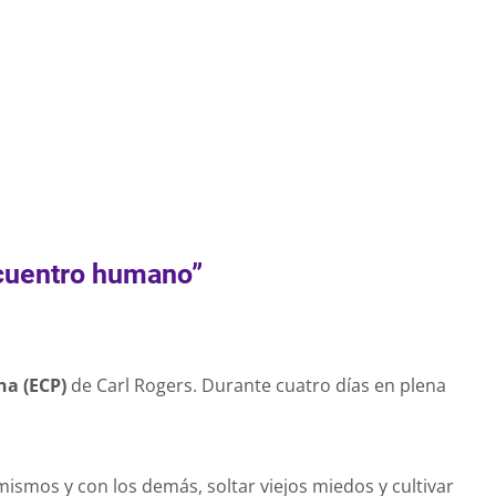
Recursos de la Terapia Gestalt
1
2
Ver todas
→
ncuentro humano”
na (ECP)
de Carl Rogers. Durante cuatro días en plena
ismos y con los demás, soltar viejos miedos y cultivar