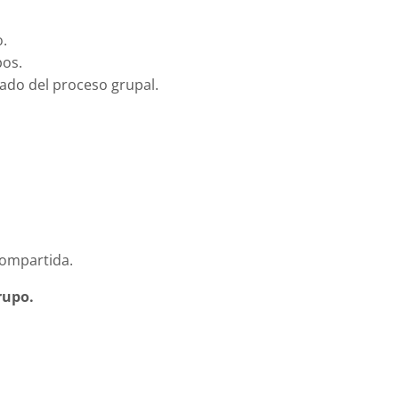
o.
pos.
dado del proceso grupal.
compartida.
rupo.