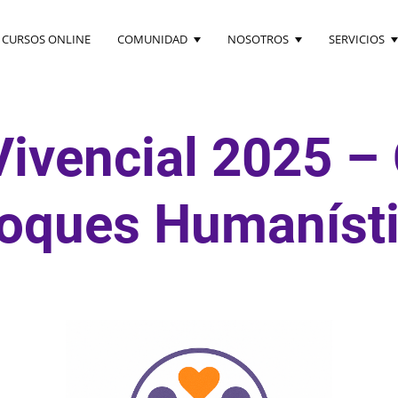
CURSOS ONLINE
COMUNIDAD
NOSOTROS
SERVICIOS
Novedades
¿Quiénes somos?
Personales
ACT
Eventos
Código de ética
Profesionale
Vivencial 2025 
Investigación y Desarrollo
Enfoque Humano
Aplicado
oques Humaníst
Especialización
Certificado
Online
a y
Focusing – Enfoque
Corporal
Especialización