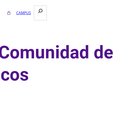
Buscar
CAMPUS
UALIZACIONES PROFESIONALES
s
– Comunidad de
Seminario Adolescencia en Foco: del
control a la conexión.
icos
VI Encuentro Vivencial 2025 –
Comunidad de Enfoques Humanísticos