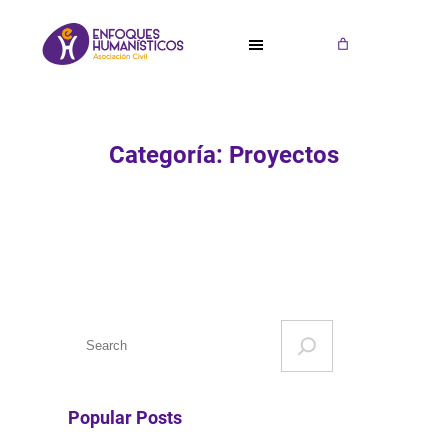
Saltar
al
contenido
Categoría:
Proyectos
S
e
a
r
Popular Posts
c