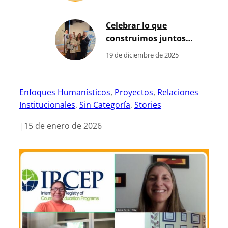
fortalece el
Desarrollo Humano
Celebrar lo que
en nuestra región
construimos juntos:
Premios Carl Rogers
19 de diciembre de 2025
2025
Enfoques Humanísticos
, 
Proyectos
, 
Relaciones
Institucionales
, 
Sin Categoría
, 
Stories
|
15 de enero de 2026