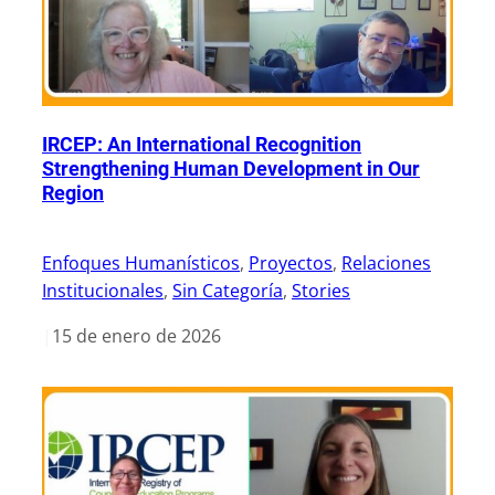
IRCEP: An International Recognition
Strengthening Human Development in Our
Region
Enfoques Humanísticos
, 
Proyectos
, 
Relaciones
Institucionales
, 
Sin Categoría
, 
Stories
|
15 de enero de 2026