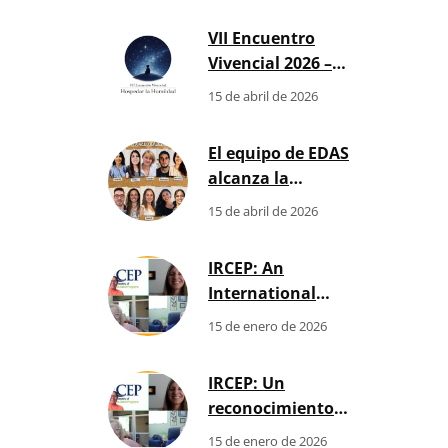
h
VII Encuentro
Vivencial 2026 –
Comunidad de
15 de abril de 2026
Enfoques
Humanísticos
El equipo de EDAS
alcanza la
Certificación
15 de abril de 2026
Internacional NBCC:
qué significa para tu
IRCEP: An
formación y tu
International
futuro profesional
Recognition
15 de enero de 2026
Strengthening
Human Development
IRCEP: Un
in Our Region
reconocimiento
internacional que
15 de enero de 2026