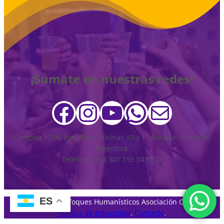
¡Sumate en nuestras redes!
Facebook
Instagram
YouTube
WhatsAp
Correo elec
Córdoba 1330, 8vo. Piso, Oficinas 10 y 11,Rosario, Santa Fe,
Argentina.
Teléfono: +54 341 155 043 202
ES
© 2024 – Enfoques Humanísticos Asociación Civil.
Política de privacidad
.
Contacto
.